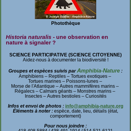
Photothèque
Historia naturalis
- une observation en
nature à signaler ?
SCIENCE PARTICIPATIVE (SCIENCE CITOYENNE)
Aidez-nous à documenter la biodiversité !
A
N
mphibia-
ature
Groupes et espèces suivis par
:
Amphibiens
Reptiles
Tortues exotiques
Tortues marines
Poissons-lunes
Morse de l'Atlantique
Autres mammifères marins
Régalecs
Calmars géants
Monstres marins
Insectes
Autres bestioles
Curiosités
Infos et envoi de photos :
info@amphibia-nature.org
Éléments à noter :
espèce, date, lieu, détails (état,
comportement)
Pour nous joindre :
418-408-5884 / 438-491-1914 / 514-521-6121