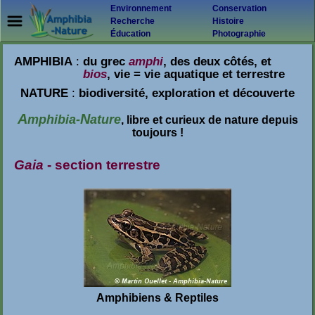
Environnement
Conservation
Recherche
Histoire
Éducation
Photographie
AMPHIBIA
:
du grec
amphi
, des deux côtés, et
bios
, vie = vie aquatique et terrestre
NATURE
:
biodiversité, exploration et découverte
A
N
mphibia-
ature
, libre et curieux de nature depuis
toujours !
Gaia
- section terrestre
Amphibiens & Reptiles