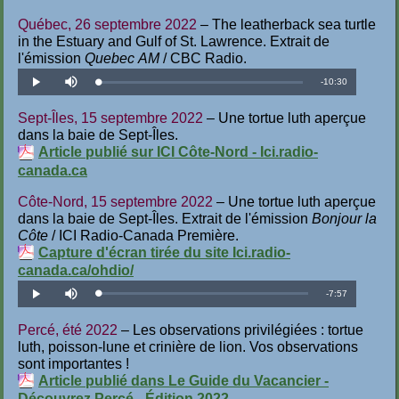
Québec, 26 septembre 2022
– The leatherback sea turtle
in the Estuary and Gulf of St. Lawrence. Extrait de
l'émission
Quebec
AM
/ CBC Radio.
Temps
-
10:30
Téléchargé
:
Lecture
Désactiver
1.59%
le
son
restant
Sept-Îles, 15 septembre 2022
– Une tortue luth aperçue
dans la baie de Sept-Îles.
Article publié sur ICI Côte-Nord - Ici.radio-
canada.ca
Côte-Nord, 15 septembre 2022
– Une tortue luth aperçue
dans la baie de Sept-Îles. Extrait de l'émission
Bonjour la
Côte
/ ICI Radio-Canada Première.
Capture d'écran tirée du site Ici.radio-
canada.ca/ohdio/
Temps
-
7:57
Téléchargé
:
Lecture
Désactiver
2.09%
le
son
restant
Percé, été 2022
– Les observations privilégiées : tortue
luth, poisson-lune et crinière de lion. Vos observations
sont importantes !
Article publié dans Le Guide du Vacancier -
Découvrez Percé - Édition 2022