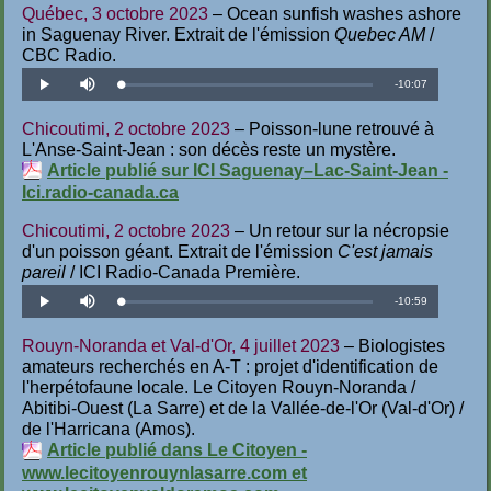
Québec, 3 octobre 2023
– Ocean sunfish washes ashore
in Saguenay River. Extrait de l'émission
Quebec AM
/
CBC Radio.
Temps
-
10:07
Téléchargé
:
Lecture
Désactiver
1.65%
le
son
restant
Chicoutimi, 2 octobre 2023
– Poisson-lune retrouvé à
L'Anse-Saint-Jean : son décès reste un mystère.
Article publié sur ICI Saguenay–Lac-Saint-Jean -
Ici.radio-canada.ca
Chicoutimi, 2 octobre 2023
– Un retour sur la nécropsie
d'un poisson géant. Extrait de l'émission
C'est jamais
pareil
/ ICI Radio-Canada Première.
Temps
-
10:59
Téléchargé
:
Lecture
Désactiver
1.52%
le
son
restant
Rouyn-Noranda et Val-d'Or, 4 juillet 2023
– Biologistes
amateurs recherchés en A-T : projet d'identification de
l'herpétofaune locale. Le Citoyen Rouyn-Noranda /
Abitibi-Ouest (La Sarre) et de la Vallée-de-l'Or (Val-d'Or) /
de l'Harricana (Amos).
Article publié dans Le Citoyen -
www.lecitoyenrouynlasarre.com et