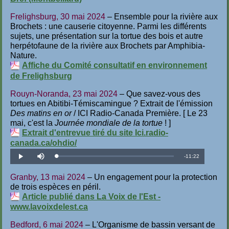
Frelighsburg, 30 mai 2024
– Ensemble pour la rivière aux
Brochets : une causerie citoyenne. Parmi les différents
sujets, une présentation sur la tortue des bois et autre
herpétofaune de la rivière aux Brochets par Amphibia-
Nature.
Affiche du Comité consultatif en environnement
de Frelighsburg
Rouyn-Noranda, 23 mai 2024
– Que savez-vous des
tortues en Abitibi-Témiscamingue ? Extrait de l'émission
Des matins en or
/ ICI Radio-Canada Première. [ Le 23
mai, c'est la
Journée mondiale de la tortue
! ]
Extrait d'entrevue tiré du site Ici.radio-
canada.ca/ohdio/
Temps
-
11:22
Téléchargé
:
Lecture
Désactiver
1.47%
le
son
restant
Granby, 13 mai 2024
– Un engagement pour la protection
de trois espèces en péril.
Article publié dans La Voix de l'Est -
www.lavoixdelest.ca
Bedford, 6 mai 2024
– L'Organisme de bassin versant de