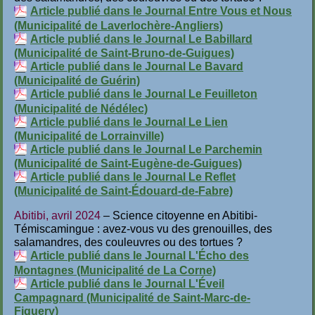
Article publié dans le Journal Entre Vous et Nous
(Municipalité de Laverlochère-Angliers)
Article publié dans le Journal Le Babillard
(Municipalité de Saint-Bruno-de-Guigues)
Article publié dans le Journal Le Bavard
(Municipalité de Guérin)
Article publié dans le Journal Le Feuilleton
(Municipalité de Nédélec)
Article publié dans le Journal Le Lien
(Municipalité de Lorrainville)
Article publié dans le Journal Le Parchemin
(Municipalité de Saint-Eugène-de-Guigues)
Article publié dans le Journal Le Reflet
(Municipalité de Saint-Édouard-de-Fabre)
Abitibi, avril 2024
– Science citoyenne en Abitibi-
Témiscamingue : avez-vous vu des grenouilles, des
salamandres, des couleuvres ou des tortues ?
Article publié dans le Journal L'Écho des
Montagnes (Municipalité de La Corne)
Article publié dans le Journal L'Éveil
Campagnard (Municipalité de Saint-Marc-de-
Figuery)