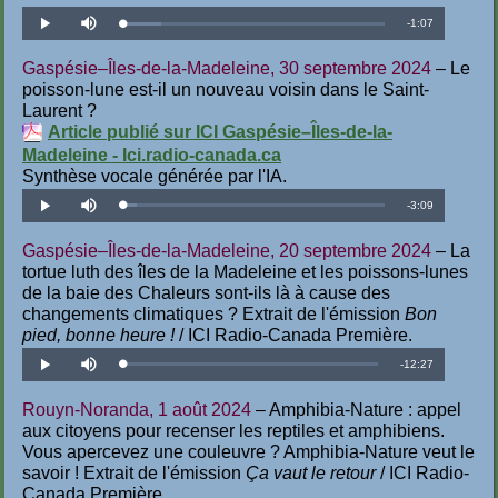
Temps
-
1:07
Téléchargé
:
Lecture
Désactiver
14.82%
le
son
restant
Gaspésie–Îles-de-la-Madeleine, 30 septembre 2024
– Le
poisson-lune est-il un nouveau voisin dans le Saint-
Laurent ?
Article publié sur ICI Gaspésie–Îles-de-la-
Madeleine - Ici.radio-canada.ca
Synthèse vocale générée par l'IA.
Temps
-
3:09
Téléchargé
:
Lecture
Désactiver
5.31%
le
son
restant
Gaspésie–Îles-de-la-Madeleine, 20 septembre 2024
– La
tortue luth des îles de la Madeleine et les poissons-lunes
de la baie des Chaleurs sont-ils là à cause des
changements climatiques ? Extrait de l'émission
Bon
pied, bonne heure !
/ ICI Radio-Canada Première.
Temps
-
12:27
Téléchargé
:
Lecture
Désactiver
1.34%
le
son
restant
Rouyn-Noranda, 1 août 2024
– Amphibia-Nature : appel
aux citoyens pour recenser les reptiles et amphibiens.
Vous apercevez une couleuvre ? Amphibia-Nature veut le
savoir ! Extrait de l'émission
Ça vaut le retour
/ ICI Radio-
Canada Première.