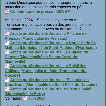
la baie Missisquoi poursuit son engagement dans la
protection des habitats de trois espèces en péril.
Communiqué de presse - OBVBM
Abitibi, mai 2024
– Science citoyenne en Abitibi-
Témiscamingue : avez-vous vu des grenouilles, des
salamandres, des couleuvres ou des tortues ?
Article publié dans le Journal L'Alliance de
Preissac (Municipalité de Preissac)
Article publié dans le Journal La Nouvelle de St-
Mathieu (Municipalité de Saint-Mathieu-d'Harricana)
Article publié dans le Journal Le Bulletin du
Citoyen (Municipalité de Sainte-Gertrude-
Manneville)
Article publié dans le Journal Le Soleil des
Collines (Municipalité de Saint-Dominique-du-
Rosaire)
Article publié dans le Journal L'Essentiel de
Chez Nous (Municipalité de Saint-Félix-de-Dalquier)
Article publié dans le Journal Ma Municipalité
(Municipalité de Berry)
Voir aussi
Juin 2024