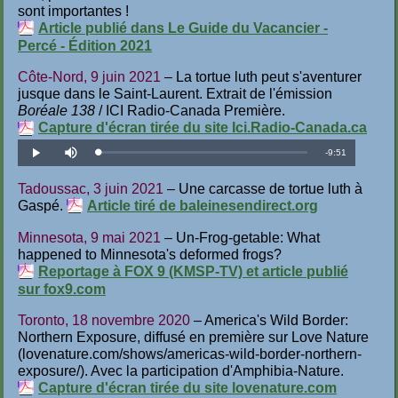
sont importantes !
Article publié dans Le Guide du Vacancier -
Percé - Édition 2021
Côte-Nord, 9 juin 2021
– La tortue luth peut s'aventurer
jusque dans le Saint-Laurent. Extrait de l'émission
Boréale 138
/ ICI Radio-Canada Première.
Capture d'écran tirée du site Ici.Radio-Canada.ca
Temps
-
9:51
Téléchargé
:
Lecture
Désactiver
1.69%
le
son
restant
Tadoussac, 3 juin 2021
– Une carcasse de tortue luth à
Gaspé.
Article tiré de baleinesendirect.org
Minnesota, 9 mai 2021
– Un-Frog-getable: What
happened to Minnesota's deformed frogs?
Reportage à FOX 9 (KMSP-TV) et article publié
sur fox9.com
Toronto, 18 novembre 2020
– America's Wild Border:
Northern Exposure, diffusé en première sur Love Nature
(lovenature.com/shows/americas-wild-border-northern-
exposure/). Avec la participation d'Amphibia-Nature.
Capture d'écran tirée du site lovenature.com