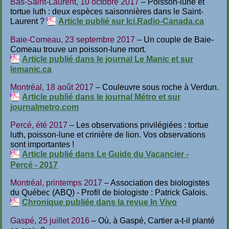
Bas-Saint-Laurent, 10 octobre 2017
– Poisson-lune et
tortue luth : deux espèces saisonnières dans le Saint-
Laurent ?
Article publié sur Ici.Radio-Canada.ca
Baie-Comeau, 23 septembre 2017
– Un couple de Baie-
Comeau trouve un poisson-lune mort.
Article publié dans le journal Le Manic et sur
lemanic.ca
Montréal, 18 août 2017
– Couleuvre sous roche à Verdun.
Article publié dans le journal Métro et sur
journalmetro.com
Percé, été 2017
– Les observations privilégiées : tortue
luth, poisson-lune et crinière de lion. Vos observations
sont importantes !
Article publié dans Le Guide du Vacancier -
Percé - 2017
Montréal, printemps 2017
– Association des biologistes
du Québec (ABQ) - Profil de biologiste : Patrick Galois.
Chronique publiée dans la revue In Vivo
Gaspé, 25 juillet 2016
– Où, à Gaspé, Cartier a-t-il planté