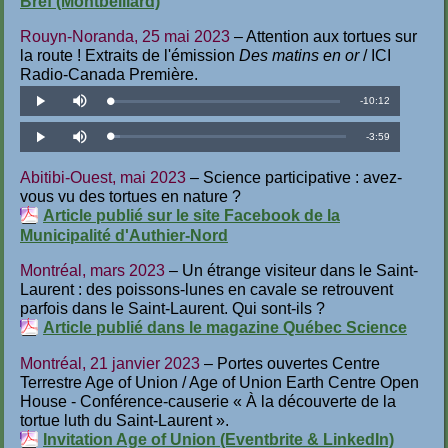
Bref (Montbeillard)
Rouyn-Noranda, 25 mai 2023
– Attention aux tortues sur
la route ! Extraits de l'émission
Des matins en or
/ ICI
Radio-Canada Première.
Temps
-
10:12
Téléchargé
:
Lecture
Désactiver
1.63%
le
son
restant
Temps
-
3:59
Téléchargé
:
Lecture
Désactiver
4.17%
le
son
restant
Abitibi-Ouest, mai 2023
– Science participative : avez-
vous vu des tortues en nature ?
Article publié sur le site Facebook de la
Municipalité d'Authier-Nord
Montréal, mars 2023
– Un étrange visiteur dans le Saint-
Laurent : des poissons-lunes en cavale se retrouvent
parfois dans le Saint-Laurent. Qui sont-ils ?
Article publié dans le magazine Québec Science
Montréal, 21 janvier 2023
– Portes ouvertes Centre
Terrestre Age of Union / Age of Union Earth Centre Open
House - Conférence-causerie « À la découverte de la
tortue luth du Saint-Laurent ».
Invitation Age of Union (Eventbrite & LinkedIn)