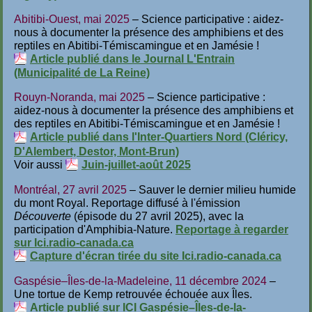
Abitibi-Ouest, mai 2025
– Science participative : aidez-
nous à documenter la présence des amphibiens et des
reptiles en Abitibi-Témiscamingue et en Jamésie !
Article publié dans le Journal L'Entrain
(Municipalité de La Reine)
Rouyn-Noranda, mai 2025
– Science participative :
aidez-nous à documenter la présence des amphibiens et
des reptiles en Abitibi-Témiscamingue et en Jamésie !
Article publié dans l'Inter-Quartiers Nord (Cléricy,
D'Alembert, Destor, Mont-Brun)
Voir aussi
Juin-juillet-août 2025
Montréal, 27 avril 2025
– Sauver le dernier milieu humide
du mont Royal. Reportage diffusé à l'émission
Découverte
(épisode du 27 avril 2025), avec la
participation d'Amphibia-Nature.
Reportage à regarder
sur Ici.radio-canada.ca
Capture d'écran tirée du site Ici.radio-canada.ca
Gaspésie–Îles-de-la-Madeleine, 11 décembre 2024
–
Une tortue de Kemp retrouvée échouée aux Îles.
Article publié sur ICI Gaspésie–Îles-de-la-