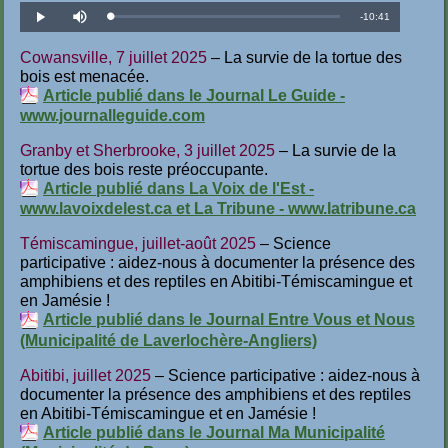
Temps
-
10:41
Téléchargé
:
Lecture
Désactiver
1.56%
le
son
restant
Cowansville, 7 juillet 2025
– La survie de la tortue des
bois est menacée.
Article publié dans le Journal Le Guide -
www.journalleguide.com
Granby et Sherbrooke, 3 juillet 2025
– La survie de la
tortue des bois reste préoccupante.
Article publié dans La Voix de l'Est -
www.lavoixdelest.ca et La Tribune - www.latribune.ca
Témiscamingue, juillet-août 2025
– Science
participative : aidez-nous à documenter la présence des
amphibiens et des reptiles en Abitibi-Témiscamingue et
en Jamésie !
Article publié dans le Journal Entre Vous et Nous
(Municipalité de Laverlochère-Angliers)
Abitibi, juillet 2025
– Science participative : aidez-nous à
documenter la présence des amphibiens et des reptiles
en Abitibi-Témiscamingue et en Jamésie !
Article publié dans le Journal Ma Municipalité