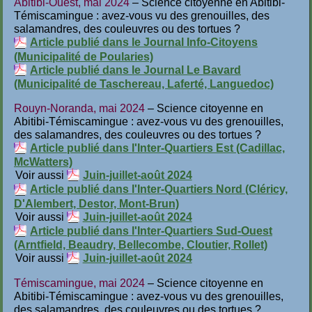
Abitibi-Ouest, mai 2024
– Science citoyenne en Abitibi-
Témiscamingue : avez-vous vu des grenouilles, des
salamandres, des couleuvres ou des tortues ?
Article publié dans le Journal Info-Citoyens
(Municipalité de Poularies)
Article publié dans le Journal Le Bavard
(Municipalité de Taschereau, Laferté, Languedoc)
Rouyn-Noranda, mai 2024
– Science citoyenne en
Abitibi-Témiscamingue : avez-vous vu des grenouilles,
des salamandres, des couleuvres ou des tortues ?
Article publié dans l'Inter-Quartiers Est (Cadillac,
McWatters)
Voir aussi
Juin-juillet-août 2024
Article publié dans l'Inter-Quartiers Nord (Cléricy,
D'Alembert, Destor, Mont-Brun)
Voir aussi
Juin-juillet-août 2024
Article publié dans l'Inter-Quartiers Sud-Ouest
(Arntfield, Beaudry, Bellecombe, Cloutier, Rollet)
Voir aussi
Juin-juillet-août 2024
Témiscamingue, mai 2024
– Science citoyenne en
Abitibi-Témiscamingue : avez-vous vu des grenouilles,
des salamandres, des couleuvres ou des tortues ?