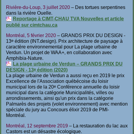
Rivière-du-Loup, 3 juillet 2020
– Des tortues serpentines
dans la rivière Ouelle.
Reportage à CIMT-CHAU TVA Nouvelles et article
publié sur cimtchau.ca
Montréal, 5 février 2020
– GRANDS PRIX DU DESIGN -
e
13
édition (INT.design). Prix architecture de paysage à
caractère environnemental pour La plage urbaine de
Verdun. Un projet de WAA+, en collaboration avec
Amphibia-Nature.
La plage urbaine de Verdun – GRANDS PRIX DU
e
DESIGN - 13
édition (2020)
La plage urbaine de Verdun a aussi reçu en 2019 le prix
Excellence de l'Association québécoise du loisir
e
municipal lors de la 20
Conférence annuelle du loisir
municipal dans la catégorie Municipalités, villes ou
arrondissements, ainsi qu'un prix dans la catégorie
Palmarès des projets (volet environnement) avec mention
spéciale du jury au Concours élixir 2019 de PMI-
Montréal.
Montréal, 12 septembre 2019
– La restauration du lac aux
Castors est un désastre écologique.