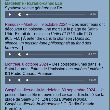
Madeleine - Ici.radio-canada.ca
Synthèse vocale générée par l'IA.
Temps
-
3:38
Téléchargé
:
Lecture
Désactiver
4.59%
le
son
restant
Rimouski–Mont-Joli, 9 octobre 2024
– Des marcheurs ont
découvert un poisson-lune mort sur la plage de Saint-
Ulric. Extrait de l'émission
L'effet FLO
/ Radio FLO
96.5 FM. [ À entendre dans la chanson :
Dans son
silence, un poisson-lune philosophait au fond des
brumes...
]
Temps
-
21:07
Téléchargé
:
Lecture
Désactiver
0.79%
le
son
restant
Montréal, 6 octobre 2024
– Des poissons-lunes dans le
Saint-Laurent. Extrait de l'émission
Les années lumière
/
ICI Radio-Canada Première.
Temps
-
11:09
Téléchargé
:
Lecture
Désactiver
1.49%
le
son
restant
Gaspésie–Îles-de-la-Madeleine, 30 septembre 2024
– Un
poisson-lune a été retrouvé mort ce samedi échoué sur la
plage de Saint-Ulric. Extrait du
Bulletin régional
Gaspésie–Îles-de-la-Madeleine
/ ICI Radio-Canada
Première.