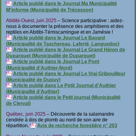
Article publié dans le Journal Ma Municipalité
M'informe (Municipalité de Trécesson)
Abitibi-Ouest, juin 2025
– Science participative : aidez-
nous à documenter la présence des amphibiens et des
reptiles en Abitibi-Témiscamingue et en Jamésie !
Article publié dans le Journal Le Bavard
(Municipalité de Taschereau, Laferté, Languedoc)
Article publié dans le Journal Le Grand Héron de
Duparquet (Municipalité de Duparquet)
Article publié dans le Journal Le Pont
(Municipalité d'Authier-Nord)
Article publié dans le Journal Le Vrai Gribouilleur
(Municipalité de Dupuy)
Article publié dans Le Petit Journal d'Authier
(Municipalité d'Authier)
Article publié dans le Petit journal (Municipalité
de Clerval)
Québec, juin 2025
– Découverte de la salamandre
cendrée à dos de plomb au nord de son aire de
répartition.
Avis de recherche forestière n° 203