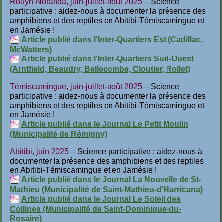
Rouyn-Noranda, juin-juillet-août 2025
– Science
participative : aidez-nous à documenter la présence des
amphibiens et des reptiles en Abitibi-Témiscamingue et
en Jamésie !
Article publié dans l'Inter-Quartiers Est (Cadillac,
McWatters)
Article publié dans l'Inter-Quartiers Sud-Ouest
(Arntfield, Beaudry, Bellecombe, Cloutier, Rollet)
Témiscamingue, juin-juillet-août 2025
– Science
participative : aidez-nous à documenter la présence des
amphibiens et des reptiles en Abitibi-Témiscamingue et
en Jamésie !
Article publié dans le Journal Le Petit Moulin
(Municipalité de Rémigny)
Abitibi, juin 2025
– Science participative : aidez-nous à
documenter la présence des amphibiens et des reptiles
en Abitibi-Témiscamingue et en Jamésie !
Article publié dans le Journal La Nouvelle de St-
Mathieu (Municipalité de Saint-Mathieu-d'Harricana)
Article publié dans le Journal Le Soleil des
Collines (Municipalité de Saint-Dominique-du-
Rosaire)