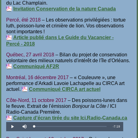
du Lac Champlain.
Invitation Conservation de la nature Canada
Percé, été 2018
– Les observations privilégiées : tortue
luth, poisson-lune et crinière de lion. Vos observations
sont importantes !
Article publié dans Le Guide du Vacancier -
Percé - 2018
Québec, 27 avril 2018
– Bilan du projet de conservation
volontaire des milieux naturels d'intérêt de l'île d'Orléans.
Communiqué AF2R
Montréal, 16 décembre 2017
– « Couleuvre », une
performance d'Arkadi Lavoie Lachapelle au CIRCA art
actuel.
Communiqué CIRCA art actuel
Côte-Nord, 11 octobre 2017
– Des poissons-lunes dans
le fleuve. Extrait de l'émission
Bonjour la Côte
/ ICI
Radio-Canada Première.
Capture d'écran tirée du site Ici.Radio-Canada.ca
Temps
-
7:19
Téléchargé
:
Lecture
Désactiver
2.28%
le
son
restant