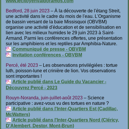
www.lecitoyenvaldoramos.com
Bedford, 28 juin 2023
– À la découverte de l'étang Streit,
une activité dans le cadre du mois de l'eau. L'Organisme
de bassin versant de la baie Missisquoi (OBVBM)
organise une activité d'éducation et de sensibilisation en
lien avec les milieux humides le 29 juin 2023 à Saint-
Armand. Parmi les conférences offertes, une présentation
sur les amphibiens et les reptiles par Amphibia-Nature.
Communiqué de presse - OBVBM
Invitation conférences - OBVBM
Percé, été 2023
– Les observations privilégiées : tortue
luth, poisson-lune et crinière de lion. Vos observations
sont importantes !
Article publié dans Le Guide du Vacancier -
Découvrez Percé - 2023
Rouyn-Noranda, juin-juillet-août 2023
– Science
participative : avez-vous vu des tortues en nature ?
Article publié dans l'Inter-Quartiers Est (Cadillac,
McWatters)
Article publié dans l'Inter-Quartiers Nord (Cléricy,
D'Alembert, Destor, Mont-Brun)