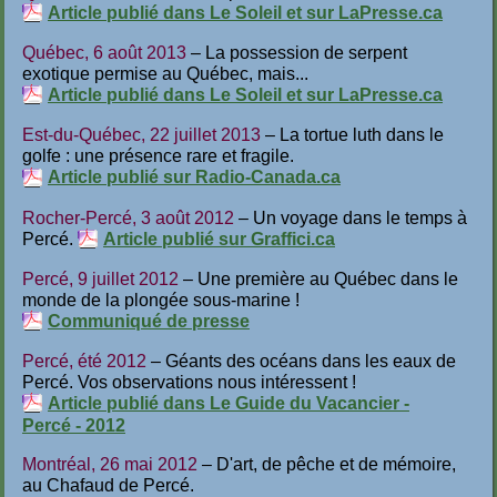
Article publié dans Le Soleil et sur LaPresse.ca
Québec, 6 août 2013
– La possession de serpent
exotique permise au Québec, mais...
Article publié dans Le Soleil et sur LaPresse.ca
Est-du-Québec, 22 juillet 2013
– La tortue luth dans le
golfe : une présence rare et fragile.
Article publié sur Radio-Canada.ca
Rocher-Percé, 3 août 2012
– Un voyage dans le temps à
Percé.
Article publié sur Graffici.ca
Percé, 9 juillet 2012
– Une première au Québec dans le
monde de la plongée sous-marine !
Communiqué de presse
Percé, été 2012
– Géants des océans dans les eaux de
Percé. Vos observations nous intéressent !
Article publié dans Le Guide du Vacancier -
Percé - 2012
Montréal, 26 mai 2012
– D'art, de pêche et de mémoire,
au Chafaud de Percé.