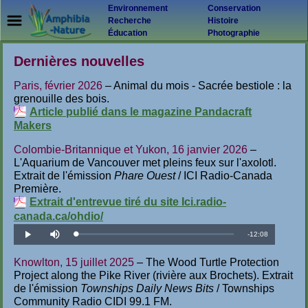
Environnement
Conservation
Recherche
Histoire
Éducation
Photographie
Dernières nouvelles
Paris, février 2026
– Animal du mois - Sacrée bestiole : la
grenouille des bois.
Article publié dans le magazine Pandacraft
Makers
Colombie-Britannique et Yukon, 16 janvier 2026
–
L'Aquarium de Vancouver met pleins feux sur l'axolotl.
Extrait de l'émission
Phare Ouest
/ ICI Radio-Canada
Première.
Extrait d'entrevue tiré du site Ici.radio-
canada.ca/ohdio/
Temps
-
12:08
Téléchargé
:
Lecture
Désactiver
1.37%
le
son
restant
Knowlton, 15 juillet 2025
– The Wood Turtle Protection
Project along the Pike River (rivière aux Brochets). Extrait
de l'émission
Townships Daily News Bits
/ Townships
Community Radio CIDI 99.1 FM.