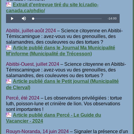
Extrait d'entrevue tiré du site Ici.radio-
canada.ca/ohdio/
Temps
-
14:00
Téléchargé
:
Lecture
Désactiver
1.19%
le
son
restant
Abitibi, juillet-août 2024
– Science citoyenne en Abitibi-
Témiscamingue : avez-vous vu des grenouilles, des
salamandres, des couleuvres ou des tortues ?
Article publié dans le Journal Ma Municipalité
M'informe (Municipalité de Trécesson)
Abitibi-Ouest, juillet 2024
– Science citoyenne en Abitibi-
Témiscamingue : avez-vous vu des grenouilles, des
salamandres, des couleuvres ou des tortues ?
Article publié dans le Petit journal (Municipalité
de Clerval)
Percé, été 2024
– Les observations privilégiées : tortue
luth, poisson-lune et crinière de lion. Vos observations
sont importantes !
Article publié dans Percé - Le Guide du
Vacancier - 2024
Rouyn-Noranda, 14 juin 2024
– Signaler la présence d'un