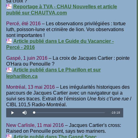
sa croix ?
Reportage à TVA - CHAU Nouvelles et article
publié sur CHAUTVA.com
Percé, été 2016
– Les observations privilégiées : tortue
luth, poisson-lune et crinière de lion. Vos observations
sont importantes !
Article publié dans Le Guide du Vacancier -
Percé - 2016
Gaspé, 1 juin 2016
– La croix de Jacques Cartier : pointe
O'Hara ou Penouille ?
Article publié dans Le Pharillon et sur
lepharillon.ca
Montréal, 13 mai 2016
– Les irrégularités historiques des
parcours de Jacques Cartier avec un navigateur qui a
suivi ses traces. Extrait de l'émission
Une fois c't'une rue
/
CIBL 101,5 Radio-Montréal.
Temps
-
19:18
Téléchargé
:
Lecture
Désactiver
0.86%
le
son
restant
New Carlisle, 11 mai 2016
– Jacques Cartier's cross:
Raised on Penouille point, says two mariners.
Article publié dans The Gaspé Spec