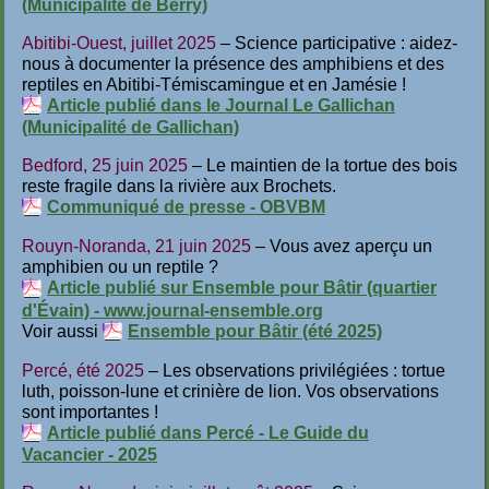
(Municipalité de Berry)
Abitibi-Ouest, juillet 2025
– Science participative : aidez-
nous à documenter la présence des amphibiens et des
reptiles en Abitibi-Témiscamingue et en Jamésie !
Article publié dans le Journal Le Gallichan
(Municipalité de Gallichan)
Bedford, 25 juin 2025
– Le maintien de la tortue des bois
reste fragile dans la rivière aux Brochets.
Communiqué de presse - OBVBM
Rouyn-Noranda, 21 juin 2025
– Vous avez aperçu un
amphibien ou un reptile ?
Article publié sur Ensemble pour Bâtir (quartier
d'Évain) - www.journal-ensemble.org
Voir aussi
Ensemble pour Bâtir (été 2025)
Percé, été 2025
– Les observations privilégiées : tortue
luth, poisson-lune et crinière de lion. Vos observations
sont importantes !
Article publié dans Percé - Le Guide du
Vacancier - 2025