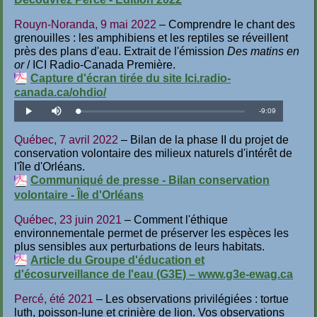
Rouyn-Noranda, 9 mai 2022
– Comprendre le chant des
grenouilles : les amphibiens et les reptiles se réveillent
près des plans d'eau. Extrait de l'émission
Des matins en
or
/ ICI Radio-Canada Première.
Capture d'écran tirée du site Ici.radio-
canada.ca/ohdio/
Temps
-
9:09
Téléchargé
:
Lecture
Désactiver
1.82%
le
son
restant
Québec, 7 avril 2022
– Bilan de la phase II du projet de
conservation volontaire des milieux naturels d'intérêt de
l'île d'Orléans.
Communiqué de presse - Bilan conservation
volontaire - Île d'Orléans
Québec, 23 juin 2021
– Comment l'éthique
environnementale permet de préserver les espèces les
plus sensibles aux perturbations de leurs habitats.
Article du Groupe d'éducation et
d'écosurveillance de l'eau (G3E) – www.g3e-ewag.ca
Percé, été 2021
– Les observations privilégiées : tortue
luth, poisson-lune et crinière de lion. Vos observations