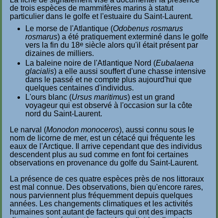
de trois espèces de mammifères marins à statut
particulier dans le golfe et l'estuaire du Saint-Laurent.
Le morse de l'Atlantique (
Odobenus rosmarus
rosmarus
) a été pratiquement exterminé dans le golfe
e
vers la fin du 18
siècle alors qu'il était présent par
dizaines de milliers.
La baleine noire de l'Atlantique Nord (
Eubalaena
glacialis
) a elle aussi souffert d'une chasse intensive
dans le passé et ne compte plus aujourd'hui que
quelques centaines d'individus.
L'ours blanc (
Ursus maritimus
) est un grand
voyageur qui est observé à l'occasion sur la côte
nord du Saint-Laurent.
Le narval (
Monodon monoceros
), aussi connu sous le
nom de licorne de mer, est un cétacé qui fréquente les
eaux de l'Arctique. Il arrive cependant que des individus
descendent plus au sud comme en font foi certaines
observations en provenance du golfe du Saint-Laurent.
La présence de ces quatre espèces près de nos littoraux
est mal connue. Des observations, bien qu'encore rares,
nous parviennent plus fréquemment depuis quelques
années. Les changements climatiques et les activités
humaines sont autant de facteurs qui ont des impacts