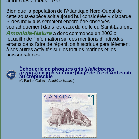
autour des années 1790.
Bien que la population de l'Atlantique Nord-Ouest de
cette sous-espèce soit aujourd'hui considérée « disparue
», des individus semblent encore être observés
sporadiquement dans les eaux du golfe du Saint-Laurent.
A
N
mphibia-
ature
a donc commencé en 2003 à
recueillir de l'information sur ces mentions d'individus
errants dans l'aire de répartition historique parallèlement
à ses autres activités sur les tortues marines et les
poissons-lunes.
Échouerie de phoques gris (
Halichoerus
grypus
) en juin sur une plage de l'île d'Anticosti
au crépuscule.
(© Patrick Galois -
Amphibia-Nature
)