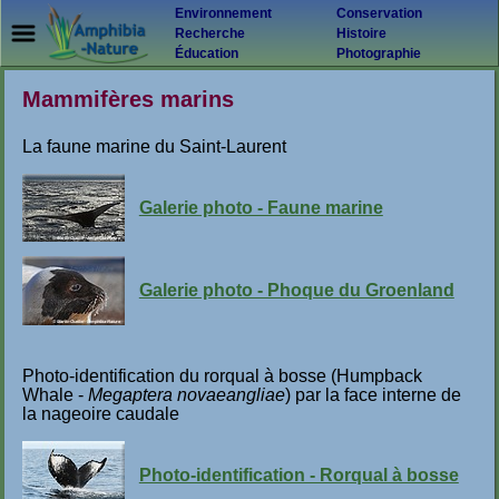
Environnement
Conservation
Recherche
Histoire
Éducation
Photographie
Mammifères marins
La faune marine du Saint-Laurent
Galerie photo - Faune marine
Galerie photo - Phoque du Groenland
Photo-identification du rorqual à bosse (Humpback
Whale -
Megaptera novaeangliae
) par la face interne de
la nageoire caudale
Photo-identification - Rorqual à bosse