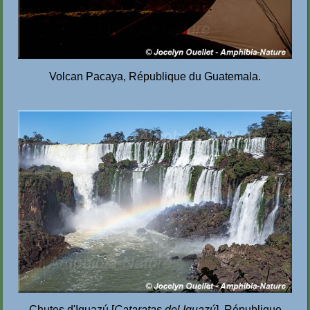
Volcan Pacaya, République du Guatemala.
Chutes d'Iguazú [
Cataratas del Iguazú
],
République