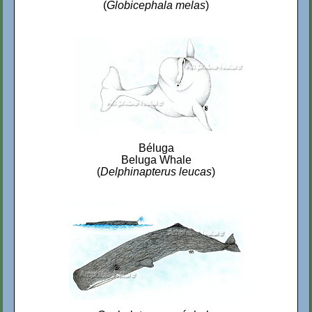
(
Globicephala melas
)
Béluga
Beluga Whale
(
Delphinapterus leucas
)