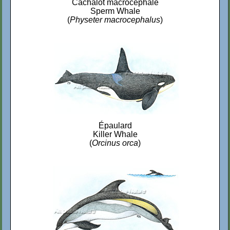
Cachalot macrocéphale
Sperm Whale
(
Physeter macrocephalus
)
Épaulard
Killer Whale
(
Orcinus orca
)