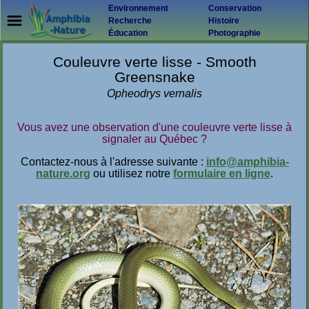
Environnement
Conservation
Recherche
Histoire
Éducation
Photographie
Couleuvre verte lisse - Smooth
Greensnake
Opheodrys vernalis
Vous avez une observation d'une couleuvre verte lisse à
signaler au Québec ?
Contactez-nous à l'adresse suivante :
info@amphibia-
nature.org
ou utilisez notre
formulaire en ligne
.